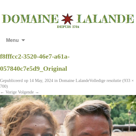
Menu
f8fffcc2-3520-46e7-a61a-
057840c7e5d9_Original
Gepubliceerd op
14 May, 2024
in
Domaine Lalande
Volledige resolutie (933 ×
700)
←
Vorige
Volgende
→