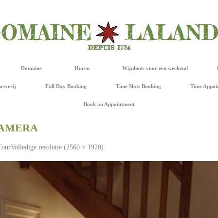
Domaine
Huren
Wijnboer voor een weekend
oeverij
Full Day Booking
Time Slots Booking
Time Appoi
Book an Appointment
CAMERA
Tour
Volledige resolutie (2560 × 1920)