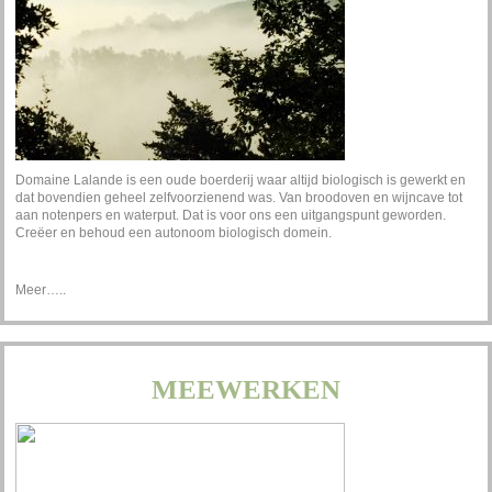
Domaine Lalande is een oude boerderij waar altijd biologisch is gewerkt en
dat bovendien geheel zelfvoorzienend was. Van broodoven en wijncave tot
aan notenpers en waterput. Dat is voor ons een uitgangspunt geworden.
Creëer en behoud een autonoom biologisch domein.
Meer…..
MEEWERKEN