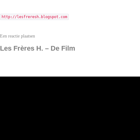
http://lesfreresh.blogspot.com
Een reactie plaatsen
Les Frères H. – De Film